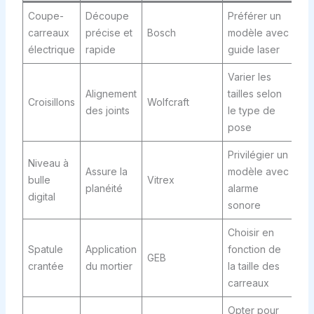
Coupe-
Découpe
Préférer un
carreaux
précise et
Bosch
modèle avec
électrique
rapide
guide laser
Varier les
Alignement
tailles selon
Croisillons
Wolfcraft
des joints
le type de
pose
Privilégier un
Niveau à
Assure la
modèle avec
bulle
Vitrex
planéité
alarme
digital
sonore
Choisir en
Spatule
Application
fonction de
GEB
crantée
du mortier
la taille des
carreaux
Opter pour