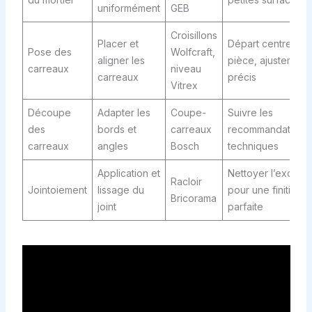
uniformément
GEB
Croisillons
Placer et
Départ centre
Pose des
Wolfcraft,
aligner les
pièce, ajustement
carreaux
niveau
carreaux
précis
Vitrex
Découpe
Adapter les
Coupe-
Suivre les
des
bords et
carreaux
recommandations
carreaux
angles
Bosch
techniques
Application et
Nettoyer l’excès
Racloir
Jointoiement
lissage du
pour une finition
Bricorama
joint
parfaite