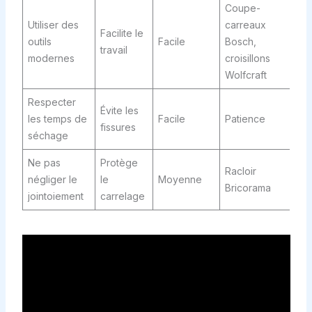
Coupe-
Utiliser des
carreaux
Facilite le
outils
Facile
Bosch,
travail
modernes
croisillons
Wolfcraft
Respecter
Évite les
les temps de
Facile
Patience
fissures
séchage
Ne pas
Protège
Racloir
négliger le
le
Moyenne
Bricorama
jointoiement
carrelage