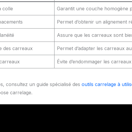
a colle
Garantit une couche homogène 
spacements
Permet d’obtenir un alignement r
lanéité
Assure que les carreaux sont bie
e des carreaux
Permet d’adapter les carreaux a
 carreaux
Évite d’endommager les carreaux 
es, consultez un guide spécialisé des
outils carrelage à utilis
 pose carrelage.