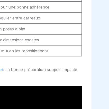
pour une bonne adhérence
égulier entre carreaux
n posés à plat
ux dimensions exactes
tout en les repositionnant
er
. La bonne préparation support impacte