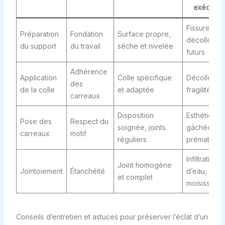
exécutio
Fissures,
Préparation
Fondation
Surface propre,
décollemen
du support
du travail
sèche et nivelée
futurs
Adhérence
Application
Colle spécifique
Décollemen
des
de la colle
et adaptée
fragilité
carreaux
Disposition
Esthétique
Pose des
Respect du
soignée, joints
gâchée, us
carreaux
motif
réguliers
prématurée
Infiltrations
Joint homogène
Jointoiement
Étanchéité
d’eau,
et complet
moisissures
Conseils d’entretien et astuces pour préserver l’éclat d’un