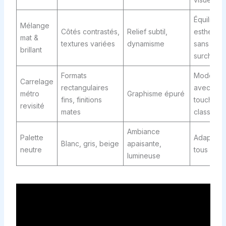
Équilibre
Mélange
Côtés contrastés,
Relief subtil,
esthétiqu
mat &
textures variées
dynamisme
sans
brillant
surcharg
Formats
Modernit
Carrelage
rectangulaires
avec une
métro
Graphisme épuré
fins, finitions
touche
revisité
mates
classique
Ambiance
Palette
Adaptabl
Blanc, gris, beige
apaisante,
neutre
tous style
lumineuse