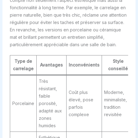
compte non seulement l’aspect esthétique mais aussi la
fonctionnalité à long terme. Par exemple, le carrelage en
pierre naturelle, bien que très chic, réclame une attention
régulière pour éviter les taches et préserver sa surface.
En revanche, les versions en porcelaine ou céramique
mat et brillant permettent un entretien simplifié,
particulièrement appréciable dans une salle de bain.
Type de
Style
Avantages
Inconvénients
carrelage
conseillé
Très
résistant,
Coût plus
Moderne,
faible
élevé, pose
minimaliste,
Porcelaine
porosité,
parfois
tradition
adapté aux
complexe
revisitée
zones
humides
Esthétique