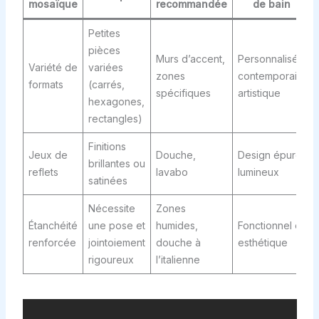
mosaïque
recommandée
de bain
Petites
pièces
Murs d’accent,
Personnalisé,
Variété de
variées
zones
contemporain,
formats
(carrés,
spécifiques
artistique
hexagones,
rectangles)
Finitions
Jeux de
Douche,
Design épuré,
brillantes ou
reflets
lavabo
lumineux
satinées
Nécessite
Zones
Étanchéité
une pose et
humides,
Fonctionnel et
renforcée
jointoiement
douche à
esthétique
rigoureux
l’italienne