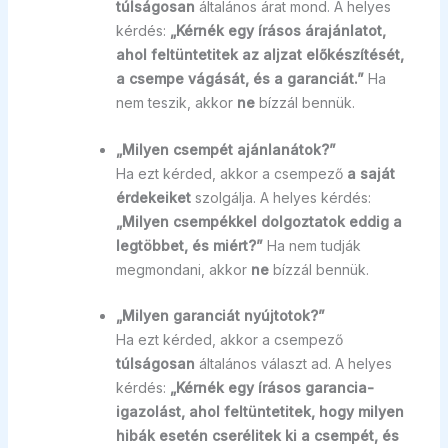
túlságosan
általános árat mond. A helyes
kérdés:
„Kérnék egy írásos árajánlatot,
ahol feltüntetitek az aljzat előkészítését,
a csempe vágását, és a garanciát.”
Ha
nem teszik, akkor
ne
bízzál bennük.
„Milyen csempét ajánlanátok?”
Ha ezt kérded, akkor a csempező
a saját
érdekeiket
szolgálja. A helyes kérdés:
„Milyen csempékkel dolgoztatok eddig a
legtöbbet, és miért?”
Ha nem tudják
megmondani, akkor
ne
bízzál bennük.
„Milyen garanciát nyújtotok?”
Ha ezt kérded, akkor a csempező
túlságosan
általános választ ad. A helyes
kérdés:
„Kérnék egy írásos garancia-
igazolást, ahol feltüntetitek, hogy milyen
hibák esetén cserélitek ki a csempét, és