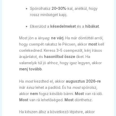
Spórolhatsz
20–30%
-kal, anélkül, hogy
rossz minőséget kapj.
Elkerülöd a
késedelmeket
és a
hibákat
.
Most jön a
lényeg
:
ne várj
. Ha már döntöttél arról,
hogy csempét rakatsz le Pécsen, akkor
most
kell
cselekedned. Keress 3–5 csempezőt, kérj írásos
árajánlatot, és
hasonlítsd össze
őket. Ha
valamelyik túl jó ahhoz, hogy igaz legyen, akkor
menj tovább
.
Ha
most
kezdted el, akkor
augusztus 2026-re
már
kész
lehet a padlód. És ha
most
spórolsz,
akkor
nem
fogsz később bánni.
Most
van rá idő.
Most
van rá lehetőséged.
Most
dönthetsz.
Ha készen állsz a következő lépésre, akkor