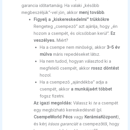
garancia időtartamáig. Ha valaki „később
megbeszéljük”-vel jön, akkor
menj tovább
.
Figyelj a „kiskereskedelmi” trükkökre
Rengeteg „csempező” azt ajánlja, hogy „én
hozom a csempét, és olcsóbban kerül”.
Ez
veszélyes.
Miért?
Ha a csempe nem minőségi, akkor
3–5 év
múlva
máris repedéseket látsz.
Ha nem tudod, hogyan választod ki a
megfelelő csempét, akkor
rossz döntést
hozol.
Ha a csempező „ajándékba” adja a
csempét, akkor
a munkájaért többet
fogsz fizetni.
Az igazi megoldás:
Válassz ki
te
a csempét
egy megbízható kereskedésnél (pl.
CsempeWorld Pécs
vagy
KerámiaKözpont
),
és kérj
írásos garanciát
a csempezőtől, hogy