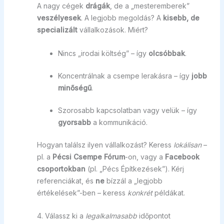
A nagy cégek
drágák
, de a „mesteremberek”
veszélyesek
. A legjobb megoldás? A
kisebb, de
specializált
vállalkozások. Miért?
Nincs „irodai költség” – így
olcsóbbak
.
Koncentrálnak a csempe lerakásra – így
jobb
minőségű
.
Szorosabb kapcsolatban vagy velük – így
gyorsabb
a kommunikáció.
Hogyan találsz ilyen vállalkozást? Keress
lokálisan
–
pl. a
Pécsi Csempe Fórum
-on, vagy a
Facebook
csoportokban
(pl. „Pécs Építkezések”). Kérj
referenciákat, és
ne
bízzál a „legjobb
értékelések”-ben – keress
konkrét
példákat.
4. Válassz ki a
legalkalmasabb
időpontot