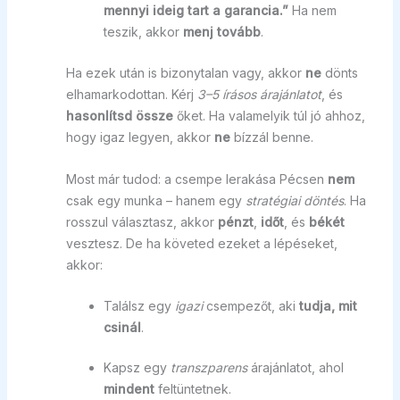
mennyi ideig tart a garancia.”
Ha nem
teszik, akkor
menj tovább
.
Ha ezek után is bizonytalan vagy, akkor
ne
dönts
elhamarkodottan. Kérj
3–5 írásos árajánlatot
, és
hasonlítsd össze
őket. Ha valamelyik túl jó ahhoz,
hogy igaz legyen, akkor
ne
bízzál benne.
Most már tudod: a csempe lerakása Pécsen
nem
csak egy munka – hanem egy
stratégiai döntés
. Ha
rosszul választasz, akkor
pénzt
,
időt
, és
békét
vesztesz. De ha követed ezeket a lépéseket,
akkor:
Találsz egy
igazi
csempezőt, aki
tudja, mit
csinál
.
Kapsz egy
transzparens
árajánlatot, ahol
mindent
feltüntetnek.