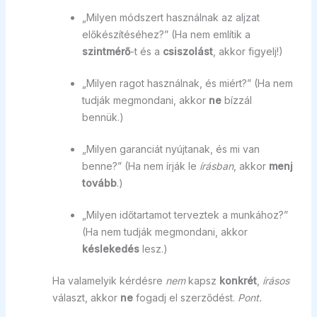
„Milyen módszert használnak az aljzat
előkészítéséhez?” (Ha nem említik a
szintmérő
-t és a
csiszolást
, akkor figyelj!)
„Milyen ragot használnak, és miért?” (Ha nem
tudják megmondani, akkor
ne
bízzál
bennük.)
„Milyen garanciát nyújtanak, és mi van
benne?” (Ha nem írják le
írásban
, akkor
menj
tovább
.)
„Milyen időtartamot terveztek a munkához?”
(Ha nem tudják megmondani, akkor
késlekedés
lesz.)
Ha valamelyik kérdésre
nem
kapsz
konkrét
,
írásos
választ, akkor
ne
fogadj el szerződést.
Pont.