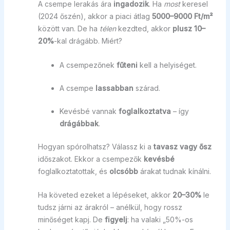
A csempe lerakás ára
ingadozik
. Ha
most
keresel
(2024 őszén), akkor a piaci átlag
5000–9000 Ft/m²
között van. De ha
télen
kezdted, akkor
plusz 10–
20%
-kal drágább. Miért?
A csempezőnek
fűteni
kell a helyiséget.
A csempe
lassabban
szárad.
Kevésbé vannak
foglalkoztatva
– így
drágábbak
.
Hogyan spórolhatsz? Válassz ki a
tavasz vagy ősz
időszakot. Ekkor a csempezők
kevésbé
foglalkoztatottak, és
olcsóbb
árakat tudnak kínálni.
Ha követed ezeket a lépéseket, akkor
20–30%
le
tudsz járni az árakról – anélkül, hogy rossz
minőséget kapj. De
figyelj
: ha valaki „50%-os