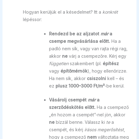
Hogyan kerüljük el a késedelmet? Itt a
konkrét
lépéssor:
Rendezd be az aljzatot
már
a
csempe megvásárlása előtt.
Ha a
padló nem sík, vagy van rajta régi rag,
akkor
ne
várj a csempezőre. Kérj egy
független
szakembert (pl.
építész
vagy
építőmérnök
), hogy ellenőrizze.
Ha nem sík, akkor
csiszolni
kell – és
ez
plusz 1000–3000 Ft/m²
-be kerül.
Vásárolj csempét
már
a
szerződéskötés előtt.
Ha a csempező
„én hozom a csempét”-nel jön, akkor
ne
bízzál benne. Válassz ki
te
a
csempét, és kérj
írásos megerősítést
,
hogy a csempező
nem
változtatja meg