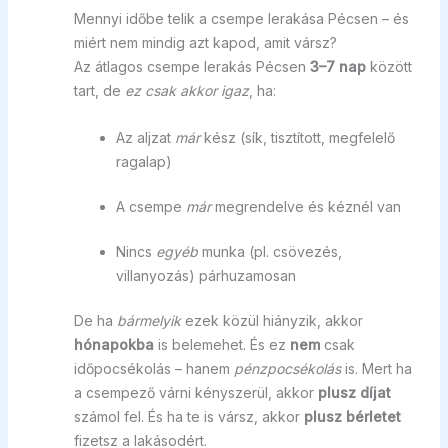
Mennyi időbe telik a csempe lerakása Pécsen – és
miért nem mindig azt kapod, amit vársz?
Az átlagos csempe lerakás Pécsen
3–7 nap
között
tart, de
ez csak akkor igaz
, ha:
Az aljzat
már
kész (sík, tisztított, megfelelő
ragalap)
A csempe
már
megrendelve és kéznél van
Nincs
egyéb
munka (pl. csövezés,
villanyozás) párhuzamosan
De ha
bármelyik
ezek közül hiányzik, akkor
hónapokba
is belemehet. És ez
nem
csak
időpocsékolás – hanem
pénzpocsékolás
is. Mert ha
a csempező várni kényszerül, akkor
plusz díjat
számol fel. És ha te is vársz, akkor
plusz bérletet
fizetsz a lakásodért.