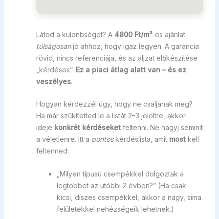
Látod a különbséget? A
4800 Ft/m²
-es ajánlat
túlságosan
jó ahhoz, hogy igaz legyen. A garancia
rövid, nincs referenciája, és az aljzat előkészítése
„kérdéses”.
Ez a piaci átlag alatt van – és ez
veszélyes.
Hogyan kérdezzél úgy, hogy ne csaljanak meg?
Ha már szűkítetted le a listát 2–3 jelöltre, akkor
ideje
konkrét kérdéseket
feltenni. Ne hagyj semmit
a véletlenre. Itt a
pontos
kérdéslista, amit
most
kell
feltenned:
„Milyen típusú csempékkel dolgoztak a
legtöbbet az utóbbi 2 évben?” (Ha csak
kicsi, díszes csempékkel, akkor a nagy, sima
felületekkel nehézségeik lehetnek.)