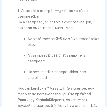
1. Válassz ki a csempét
magad
– és ne bízz a
csempezőben
Ha a csempező „én hozom a csempét”-nel jön,
akkor
ne
bízzál benne. Miért? Mert:
Az olcsó csempe
3–5 év múlva
repedéseket
okoz.
A csempező
plusz díjat
számol fel a
csempeért.
Ha nem tetszik a csempe, akkor
nem
cserélheted.
Hogyan kerüljük el? Válassz ki
te
a csempét egy
megbízható kereskedésnél (pl.
CsempeWorld
Pécs
vagy
KerámiaKözpont
), és kérj
írásos
garanciát
a csempezőtől, hogy ha a csempe hibás,