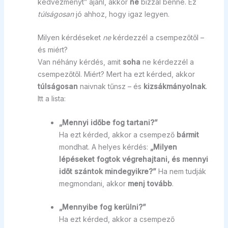
kedvezményt” ajánl, akkor
ne
bízzál benne. Ez
túlságosan
jó ahhoz, hogy igaz legyen.
Milyen kérdéseket
ne
kérdezzél a csempezőtől –
és miért?
Van néhány kérdés, amit
soha
ne kérdezzél a
csempezőtől. Miért? Mert ha ezt kérded, akkor
túlságosan
naivnak tűnsz – és
kizsákmányolnak
.
Itt a lista:
„Mennyi időbe fog tartani?”
Ha ezt kérded, akkor a csempező
bármit
mondhat. A helyes kérdés:
„Milyen
lépéseket fogtok végrehajtani, és mennyi
időt szántok mindegyikre?”
Ha nem tudják
megmondani, akkor
menj tovább
.
„Mennyibe fog kerülni?”
Ha ezt kérded, akkor a csempező