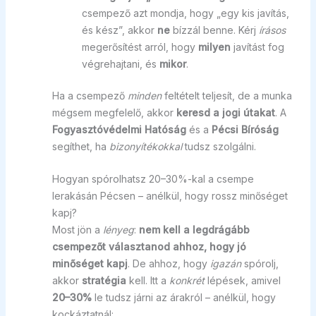
csempező azt mondja, hogy „egy kis javítás,
és kész”, akkor
ne
bízzál benne. Kérj
írásos
megerősítést arról, hogy
milyen
javítást fog
végrehajtani, és
mikor
.
Ha a csempező
minden
feltételt teljesít, de a munka
mégsem megfelelő, akkor
keresd a jogi útakat
. A
Fogyasztóvédelmi Hatóság
és a
Pécsi Bíróság
segíthet, ha
bizonyítékokkal
tudsz szolgálni.
Hogyan spórolhatsz 20–30%-kal a csempe
lerakásán Pécsen – anélkül, hogy rossz minőséget
kapj?
Most jön a
lényeg
:
nem kell a legdrágább
csempezőt választanod ahhoz, hogy jó
minőséget kapj
. De ahhoz, hogy
igazán
spórolj,
akkor
stratégia
kell. Itt a
konkrét
lépések, amivel
20–30%
le tudsz járni az árakról – anélkül, hogy
kockáztatnál: