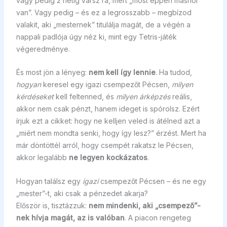
vagy pedig 2 hétig vársz rá, mert „most éppen máshol
van”. Vagy pedig – és ez a legrosszabb – megbízod
valakit, aki „mesternek” titulálja magát, de a végén a
nappali padlója úgy néz ki, mint egy Tetris-játék
végeredménye.
És most jön a lényeg:
nem kell így lennie
. Ha tudod,
hogyan
keresel egy igazi csempezőt Pécsen,
milyen
kérdéseket
kell feltenned, és
milyen árképzés
reális,
akkor nem csak pénzt, hanem ideget is spórolsz. Ezért
írjuk ezt a cikket: hogy ne kelljen veled is átélned azt a
„miért nem mondta senki, hogy így lesz?” érzést. Mert ha
már döntöttél arról, hogy csempét rakatsz le Pécsen,
akkor legalább
ne legyen kockázatos
.
Hogyan találsz egy
igazi
csempezőt Pécsen – és ne egy
„mester”-t, aki csak a pénzedet akarja?
Először is, tisztázzuk:
nem mindenki, aki „csempező”-
nek hívja magát, az is valóban
. A piacon rengeteg