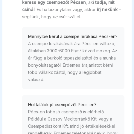
keress egy csempezőt Pécsen
, aki
tudja, mit
csinál
. És ha bizonytalan vagy, akkor
írj nekünk
–
segítünk, hogy
ne
csússzál el.
Mennyibe kerül a csempe lerakása Pécs-en?
A csempe lerakásának ára Pécs-en változó,
általában 3000-6000 Ft/m² között mozog. Az
ár függ a burkoló tapasztalatától és a munka
bonyolultságától. Érdemes árajánlatot kérni
több vállalkozástól, hogy a legjobbat
válaszd.
Hol találok jó csempézőt Pécs-en?
Pécs-en több jó csempéző is elérhető.
Például a Csesov Mediterránkő Kft. vagy a
Csempediszkont Kft. mind jó értékelésekkel
rendelkezik. Érdemes telefonálni nekik, hogy