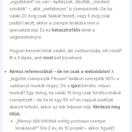
„egyébként”-os van – építészek, díszítők, „mindent
csinálók” –, akik „mellékesen” is csempéznek. De ha
valaki 20 évig csak falakat festett, vagy 5 évig csak
padlót rakott, akkor a csempe lerakása nem a
specializációja. És ez
katasztrofális
lehet a
végeredményre.
Hogyan keresel tehát valakit, aki
valóban
tudja, mit csinál?
Itt a 3 lépés, amit
most
kell követned:
Keress referenciákat – de ne csak a weboldalon!
A
„legjobb csempezők Pécsen” listákon szereplők 90%-a
valóban
jó munkát végez. De a
igazi
kérdés:
milyen
munkát? Egy dolog, ha valaki 10 évig csak fürdőszobákat
csempézett – de ha te egy 80 m²-es nappali padlóját
akarod lefedni, akkor az már teljesen más.
Kérdezd meg
tőlük:
„Mennyi időt töltöttek eddig
pontosan
csempe
lerakással?” (Ha 2 év, és 10 projekt – akkor figyelj!)