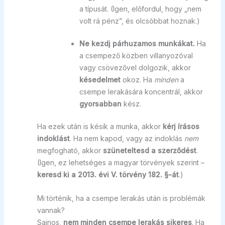
a típusát. (Igen, előfordul, hogy „nem
volt rá pénz”, és olcsóbbat hoznak.)
Ne kezdj párhuzamos munkákat.
Ha
a csempező közben villanyozóval
vagy csövezővel dolgozik, akkor
késedelmet
okoz. Ha
minden
a
csempe lerakására koncentrál, akkor
gyorsabban
kész.
Ha ezek után is késik a munka, akkor
kérj írásos
indoklást
. Ha nem kapod, vagy az indoklás
nem
megfogható, akkor
szüneteltesd a szerződést
.
(Igen, ez lehetséges a magyar törvények szerint –
keresd ki a 2013. évi V. törvény 182. §-át
.)
Mi történik, ha a csempe lerakás után is problémák
vannak?
Sajnos,
nem minden csempe lerakás sikeres
. Ha