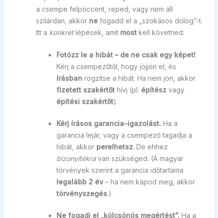
a csempe felpöccent, reped, vagy nem áll
szilárdan, akkor
ne
fogadd el a „szokásos dolog”-t.
Itt a
konkrét
lépések, amit
most
kell követned:
Fotózz le a hibát – de ne csak egy képet!
Kérj a csempezőtől, hogy jöjjön el, és
írásban
rögzítse a hibát. Ha nem jön, akkor
fizetett szakértőt
hívj (pl.
építész
vagy
építési szakértőt
).
Kérj írásos garancia-igazolást.
Ha a
garancia lejár, vagy a csempező tagadja a
hibát, akkor
perelhetsz
. De ehhez
bizonyítékra
van szükséged. (A magyar
törvények szerint a garancia időtartama
legalább 2 év
– ha nem kapod meg, akkor
törvényszegés
.)
Ne fogadj el „kölcsönös megértést”.
Ha a