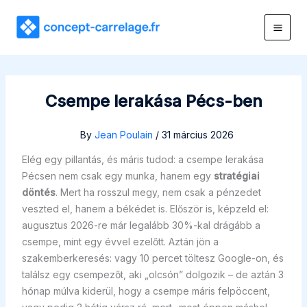
Skip
to
content
Csempe lerakása Pécs-ben
By
Jean Poulain
/
31 március 2026
Elég egy pillantás, és máris tudod: a csempe lerakása
Pécsen nem csak egy munka, hanem egy
stratégiai
döntés
. Mert ha rosszul megy, nem csak a pénzedet
veszted el, hanem a békédet is. Először is, képzeld el:
augusztus 2026-re már legalább 30%-kal drágább a
csempe, mint egy évvel ezelőtt. Aztán jön a
szakemberkeresés: vagy 10 percet töltesz Google-on, és
találsz egy csempezőt, aki „olcsón” dolgozik – de aztán 3
hónap múlva kiderül, hogy a csempe máris felpöccent,