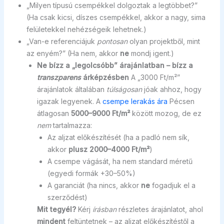
„Milyen típusú csempékkel dolgoztak a legtöbbet?”
(Ha csak kicsi, díszes csempékkel, akkor a nagy, sima
felületekkel nehézségeik lehetnek.)
„Van-e referenciájuk
pontosan
olyan projektből, mint
az enyém?” (Ha nem, akkor
ne
mondj igent.)
Ne bízz a „legolcsóbb” árajánlatban – bízz a
transzparens
árképzésben
A „3000 Ft/m²”
árajánlatok általában
túlságosan
jóak ahhoz, hogy
igazak legyenek. A
csempe lerakás ára
Pécsen
átlagosan
5000–9000 Ft/m²
között mozog, de ez
nem
tartalmazza:
Az aljzat előkészítését (ha a padló nem sík,
akkor
plusz 2000–4000 Ft/m²
)
A csempe vágását, ha nem standard méretű
(egyedi formák +30–50%)
A garanciát (ha nincs, akkor
ne
fogadjuk el a
szerződést)
Mit tegyél?
Kérj
írásban
részletes árajánlatot, ahol
mindent
feltüntetnek – az aljzat előkészítéstől a