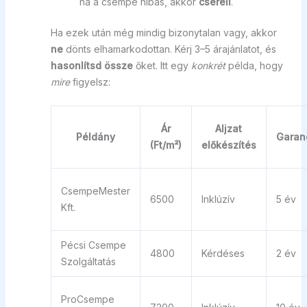
ha a csempe hibás, akkor
cseréli
.
Ha ezek után még mindig bizonytalan vagy, akkor
ne
dönts elhamarkodottan. Kérj 3–5 árajánlatot, és
hasonlítsd össze
őket. Itt egy
konkrét
példa, hogy
mire
figyelsz:
Ár
Aljzat
Példány
Garan
(Ft/m²)
előkészítés
CsempeMester
6500
Inklúzív
5 év
Kft.
Pécsi Csempe
4800
Kérdéses
2 év
Szolgáltatás
ProCsempe