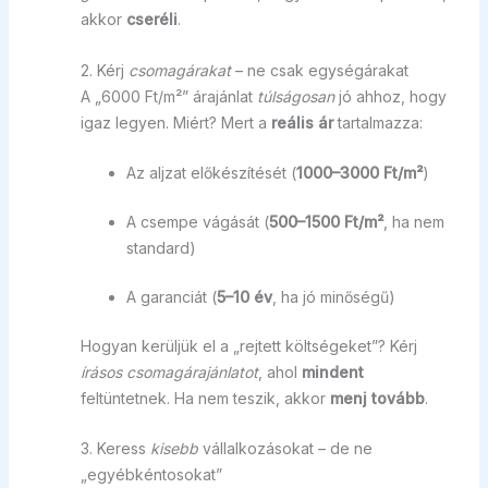
akkor
cseréli
.
2. Kérj
csomagárakat
– ne csak egységárakat
A „6000 Ft/m²” árajánlat
túlságosan
jó ahhoz, hogy
igaz legyen. Miért? Mert a
reális ár
tartalmazza:
Az aljzat előkészítését (
1000–3000 Ft/m²
)
A csempe vágását (
500–1500 Ft/m²
, ha nem
standard)
A garanciát (
5–10 év
, ha jó minőségű)
Hogyan kerüljük el a „rejtett költségeket”? Kérj
írásos csomagárajánlatot
, ahol
mindent
feltüntetnek. Ha nem teszik, akkor
menj tovább
.
3. Keress
kisebb
vállalkozásokat – de ne
„egyébkéntosokat”