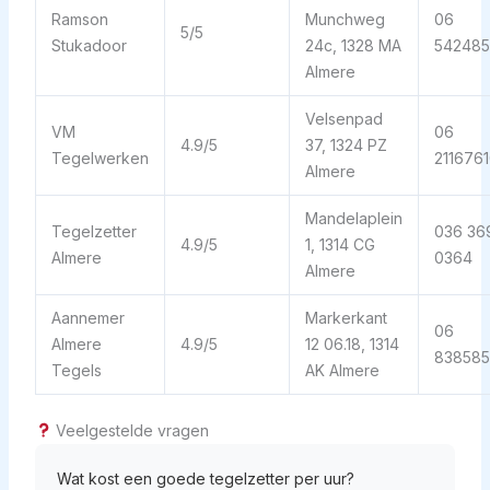
Ramson
Munchweg
06
5/5
Stukadoor
24c, 1328 MA
542485
Almere
Velsenpad
VM
06
4.9/5
37, 1324 PZ
Tegelwerken
211676
Almere
Mandelaplein
Tegelzetter
036 36
4.9/5
1, 1314 CG
Almere
0364
Almere
Aannemer
Markerkant
06
Almere
4.9/5
12 06.18, 1314
838585
Tegels
AK Almere
Veelgestelde vragen
Wat kost een goede tegelzetter per uur?