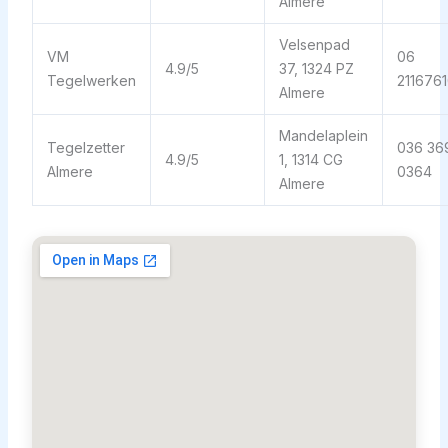
Almere
Velsenpad
VM
06
4.9/5
37, 1324 PZ
Tegelwerken
211676
Almere
Mandelaplein
Tegelzetter
036 36
4.9/5
1, 1314 CG
Almere
0364
Almere