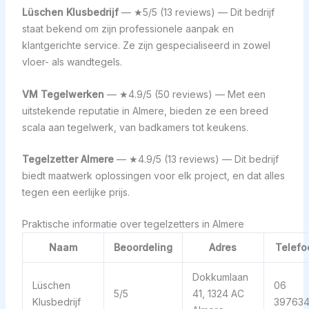
Lüschen Klusbedrijf
— ★5/5 (13 reviews) — Dit bedrijf
staat bekend om zijn professionele aanpak en
klantgerichte service. Ze zijn gespecialiseerd in zowel
vloer- als wandtegels.
VM Tegelwerken
— ★4.9/5 (50 reviews) — Met een
uitstekende reputatie in Almere, bieden ze een breed
scala aan tegelwerk, van badkamers tot keukens.
Tegelzetter Almere
— ★4.9/5 (13 reviews) — Dit bedrijf
biedt maatwerk oplossingen voor elk project, en dat alles
tegen een eerlijke prijs.
Praktische informatie over tegelzetters in Almere
Naam
Beoordeling
Adres
Telefo
Dokkumlaan
Lüschen
06
5/5
41, 1324 AC
Klusbedrijf
39763