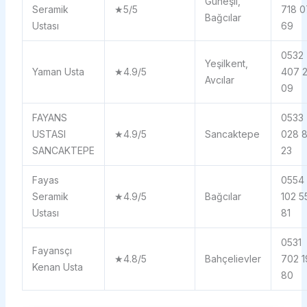
Güneşli,
Seramik
★5/5
718 0
Bağcılar
Ustası
69
0532
Yeşilkent,
Yaman Usta
★4.9/5
407 
Avcılar
09
FAYANS
0533
USTASI
★4.9/5
Sancaktepe
028 
SANCAKTEPE
23
Fayas
0554
Seramik
★4.9/5
Bağcılar
102 5
Ustası
81
0531
Fayansçı
★4.8/5
Bahçelievler
702 1
Kenan Usta
80