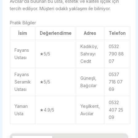
Avcılar’da bulunan bu usta, estetik ve kaliteli işçilik için
tercih ediliyor. Müşteri odaklı yaklaşımı ile biliniyor.
Pratik Bilgiler
İsim
Değerlendirme
Adres
Telefon
Kadıköy,
0532
Fayans
★5/5
Sahrayı
790 88
Ustası
Cedit
07
Fayans
0537
Güneşli,
Seramik
★5/5
718 07
Bağcılar
Ustası
69
0532
Yaman
Yeşilkent,
★4.9/5
407 25
Usta
Avcılar
09