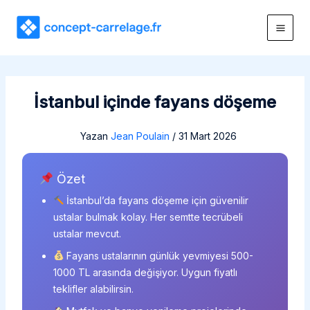
İçeriğe
atla
İstanbul içinde fayans döşeme
Yazan
Jean Poulain
/
31 Mart 2026
Özet
İstanbul’da fayans döşeme için güvenilir
ustalar bulmak kolay. Her semtte tecrübeli
ustalar mevcut.
Fayans ustalarının günlük yevmiyesi 500-
1000 TL arasında değişiyor. Uygun fiyatlı
teklifler alabilirsin.