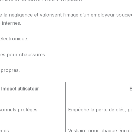
n de la négligence et valorisent l’image d’un employeur souc
e internes.
électronique.
ères pour chaussures.
 propres.
Impact utilisateur
E
rsonnels protégés
Empêche la perte de clés, po
emps
Vestiaire pour chaque équip