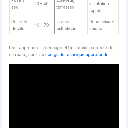
Pose à
Extérieur,
20 – 40
installation
sec
terrasses
rapide
Pose en
Intérieur
Rendu visuel
40 – 70
décalé
esthétique
unique
Pour apprendre la découpe et l’installation correcte des
carreaux, consultez
ce guide technique approfondi
.